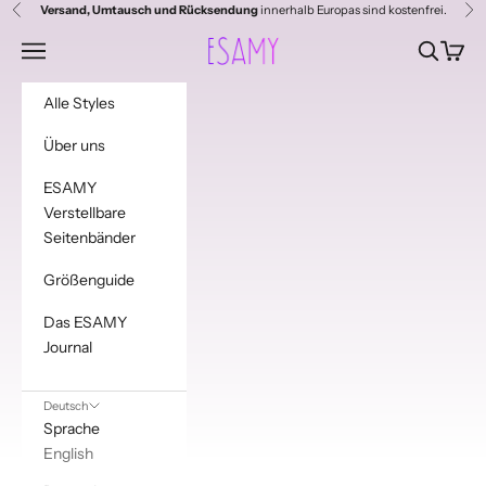
Zum Inhalt springen
Versand, Umtausch und Rücksendung
innerhalb Europas sind kostenfrei.
Zurück
Vor
Esamy
Menü
Suchen
Waren
Alle Styles
Über uns
ESAMY
Verstellbare
Seitenbänder
Größenguide
Das ESAMY
Journal
Deutsch
Sprache
English